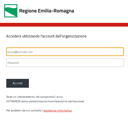
Accedere utilizzando l'account dell'organizzazione
Accedi
Se sei un utente esterno, nel campo email, scrivi
EXTRARER\
nome utente
(ricevuto tramite email di abilitazione)
Per problemi tecnici contatta l’
assistenza informatica
.