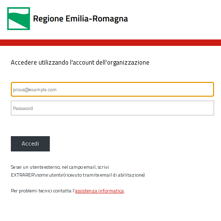
Accedere utilizzando l'account dell'organizzazione
Accedi
Se sei un utente esterno, nel campo email, scrivi
EXTRARER\
nome utente
(ricevuto tramite email di abilitazione)
Per problemi tecnici contatta l’
assistenza informatica
.