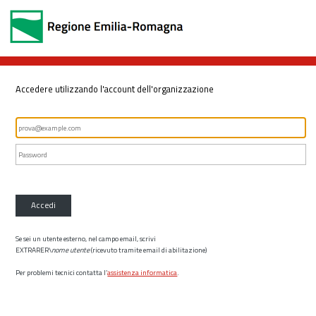
Accedere utilizzando l'account dell'organizzazione
Accedi
Se sei un utente esterno, nel campo email, scrivi
EXTRARER\
nome utente
(ricevuto tramite email di abilitazione)
Per problemi tecnici contatta l’
assistenza informatica
.