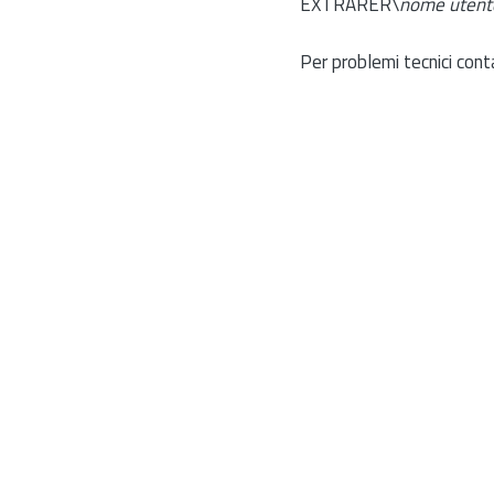
EXTRARER\
nome utent
Per problemi tecnici cont