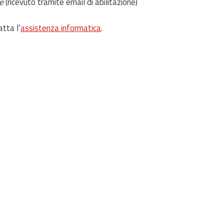
e
(ricevuto tramite email di abilitazione)
atta l’
assistenza informatica
.