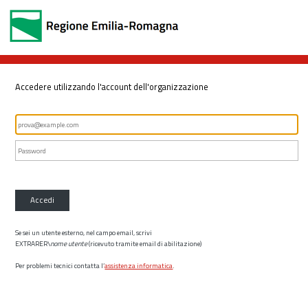
Accedere utilizzando l'account dell'organizzazione
Accedi
Se sei un utente esterno, nel campo email, scrivi
EXTRARER\
nome utente
(ricevuto tramite email di abilitazione)
Per problemi tecnici contatta l’
assistenza informatica
.