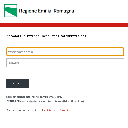
Accedere utilizzando l'account dell'organizzazione
Accedi
Se sei un utente esterno, nel campo email, scrivi
EXTRARER\
nome utente
(ricevuto tramite email di abilitazione)
Per problemi tecnici contatta l’
assistenza informatica
.