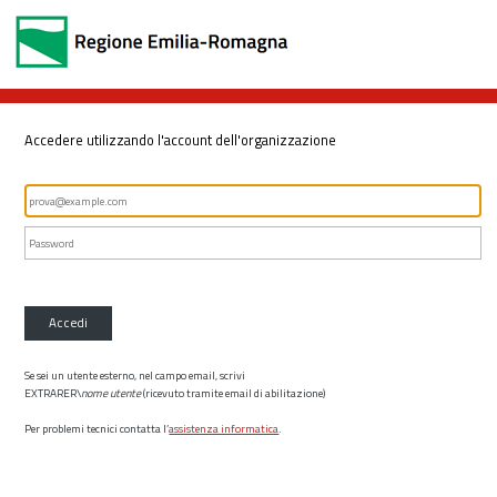
Accedere utilizzando l'account dell'organizzazione
Accedi
Se sei un utente esterno, nel campo email, scrivi
EXTRARER\
nome utente
(ricevuto tramite email di abilitazione)
Per problemi tecnici contatta l’
assistenza informatica
.