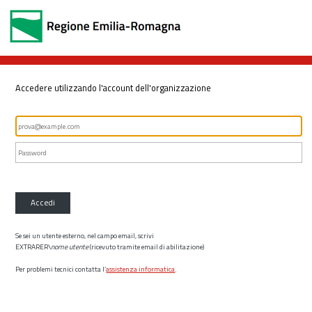
Accedere utilizzando l'account dell'organizzazione
Accedi
Se sei un utente esterno, nel campo email, scrivi
EXTRARER\
nome utente
(ricevuto tramite email di abilitazione)
Per problemi tecnici contatta l’
assistenza informatica
.