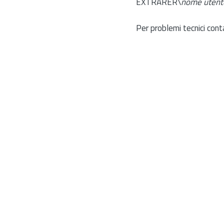
EXTRARER\
nome utent
Per problemi tecnici cont