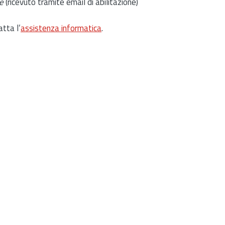
e
(ricevuto tramite email di abilitazione)
atta l’
assistenza informatica
.