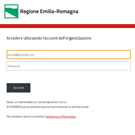
Accedere utilizzando l'account dell'organizzazione
Accedi
Se sei un utente esterno, nel campo email, scrivi
EXTRARER\
nome utente
(ricevuto tramite email di abilitazione)
Per problemi tecnici contatta l’
assistenza informatica
.