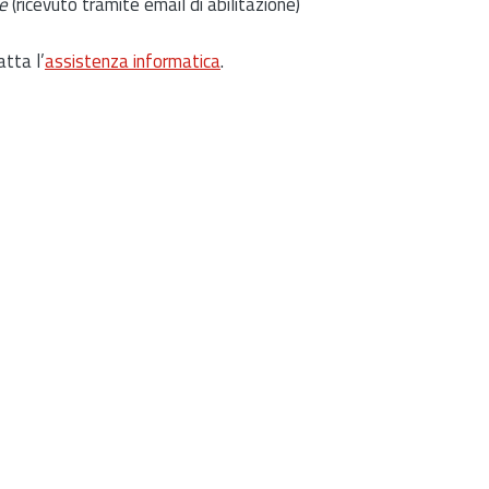
e
(ricevuto tramite email di abilitazione)
atta l’
assistenza informatica
.