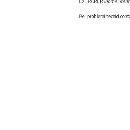
EXTRARER\
nome utent
Per problemi tecnici cont