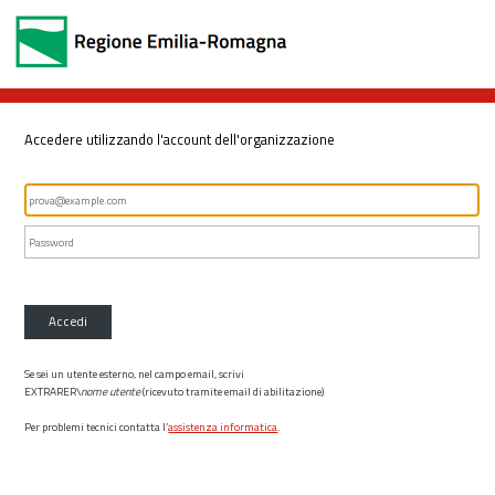
Accedere utilizzando l'account dell'organizzazione
Accedi
Se sei un utente esterno, nel campo email, scrivi
EXTRARER\
nome utente
(ricevuto tramite email di abilitazione)
Per problemi tecnici contatta l’
assistenza informatica
.