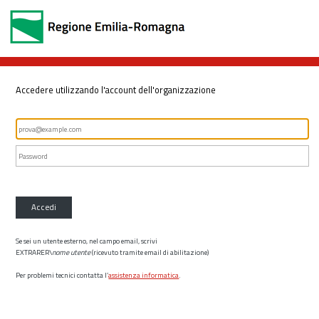
Accedere utilizzando l'account dell'organizzazione
Accedi
Se sei un utente esterno, nel campo email, scrivi
EXTRARER\
nome utente
(ricevuto tramite email di abilitazione)
Per problemi tecnici contatta l’
assistenza informatica
.