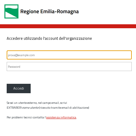
Accedere utilizzando l'account dell'organizzazione
Accedi
Se sei un utente esterno, nel campo email, scrivi
EXTRARER\
nome utente
(ricevuto tramite email di abilitazione)
Per problemi tecnici contatta l’
assistenza informatica
.