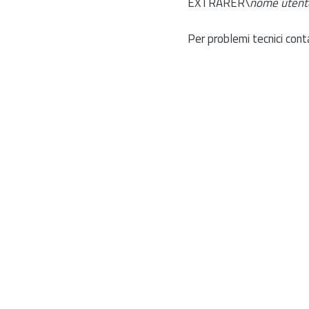
EXTRARER\
nome utent
Per problemi tecnici cont