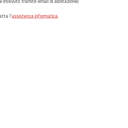
e
(ricevuto tramite email di abilitazione)
atta l’
assistenza informatica
.