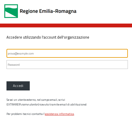
Accedere utilizzando l'account dell'organizzazione
Accedi
Se sei un utente esterno, nel campo email, scrivi
EXTRARER\
nome utente
(ricevuto tramite email di abilitazione)
Per problemi tecnici contatta l’
assistenza informatica
.