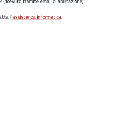
e
(ricevuto tramite email di abilitazione)
atta l’
assistenza informatica
.