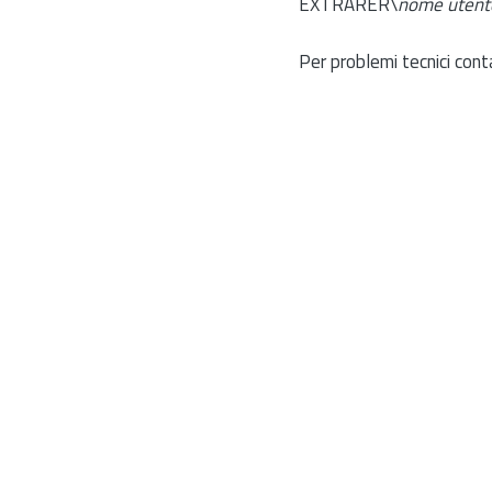
EXTRARER\
nome utent
Per problemi tecnici cont