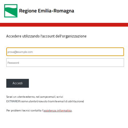
Accedere utilizzando l'account dell'organizzazione
Accedi
Se sei un utente esterno, nel campo email, scrivi
EXTRARER\
nome utente
(ricevuto tramite email di abilitazione)
Per problemi tecnici contatta l’
assistenza informatica
.