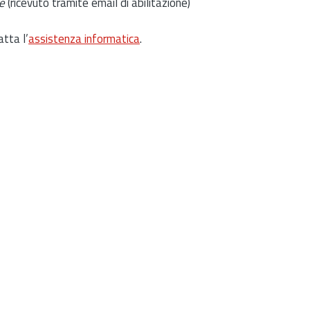
e
(ricevuto tramite email di abilitazione)
atta l’
assistenza informatica
.