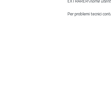
EXTRARER\
nome utent
Per problemi tecnici cont