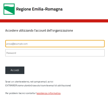
Accedere utilizzando l'account dell'organizzazione
Accedi
Se sei un utente esterno, nel campo email, scrivi
EXTRARER\
nome utente
(ricevuto tramite email di abilitazione)
Per problemi tecnici contatta l’
assistenza informatica
.