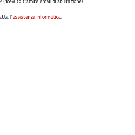
e
(ricevuto tramite email di abilitazione)
atta l’
assistenza informatica
.