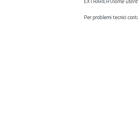
EXTRARER\
nome utent
Per problemi tecnici cont