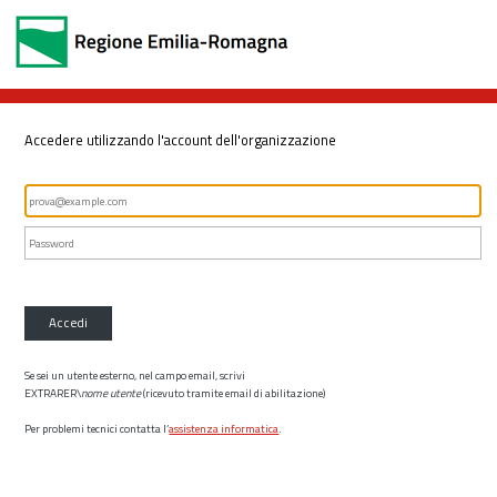
Accedere utilizzando l'account dell'organizzazione
Accedi
Se sei un utente esterno, nel campo email, scrivi
EXTRARER\
nome utente
(ricevuto tramite email di abilitazione)
Per problemi tecnici contatta l’
assistenza informatica
.