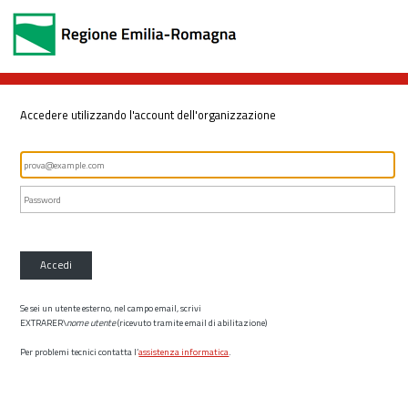
Accedere utilizzando l'account dell'organizzazione
Accedi
Se sei un utente esterno, nel campo email, scrivi
EXTRARER\
nome utente
(ricevuto tramite email di abilitazione)
Per problemi tecnici contatta l’
assistenza informatica
.