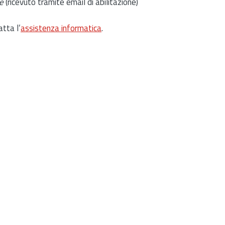
e
(ricevuto tramite email di abilitazione)
atta l’
assistenza informatica
.