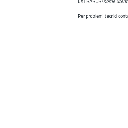
EXTRARER\
nome utent
Per problemi tecnici cont