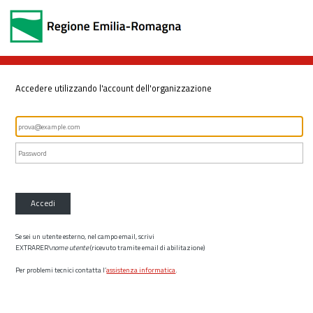
Accedere utilizzando l'account dell'organizzazione
Accedi
Se sei un utente esterno, nel campo email, scrivi
EXTRARER\
nome utente
(ricevuto tramite email di abilitazione)
Per problemi tecnici contatta l’
assistenza informatica
.