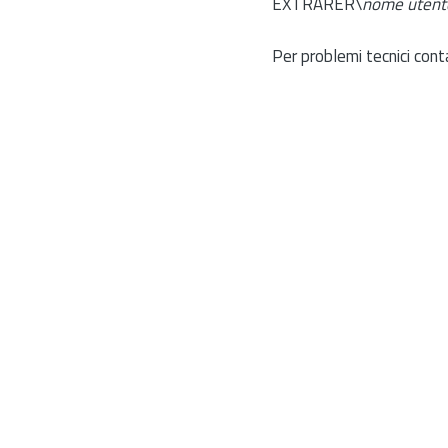
EXTRARER\
nome utent
Per problemi tecnici cont