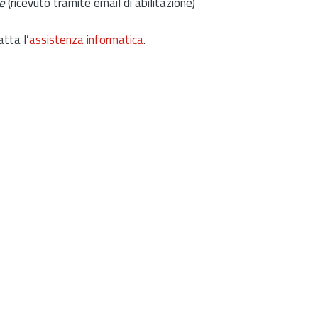
e
(ricevuto tramite email di abilitazione)
atta l’
assistenza informatica
.