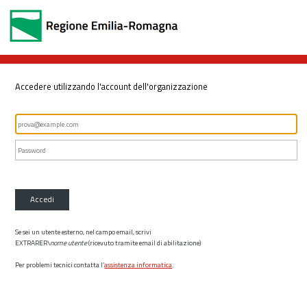
Accedere utilizzando l'account dell'organizzazione
Accedi
Se sei un utente esterno, nel campo email, scrivi
EXTRARER\
nome utente
(ricevuto tramite email di abilitazione)
Per problemi tecnici contatta l’
assistenza informatica
.