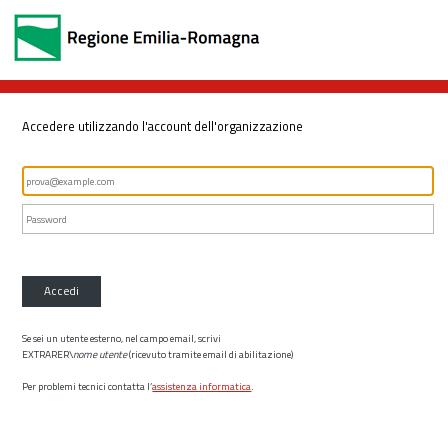
Accedere utilizzando l'account dell'organizzazione
Accedi
Se sei un utente esterno, nel campo email, scrivi
EXTRARER\
nome utente
(ricevuto tramite email di abilitazione)
Per problemi tecnici contatta l’
assistenza informatica
.