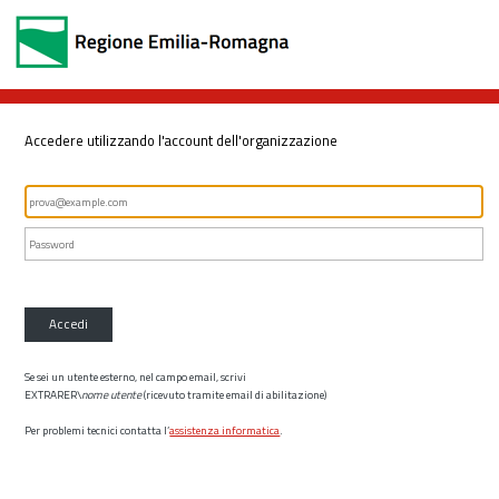
Accedere utilizzando l'account dell'organizzazione
Accedi
Se sei un utente esterno, nel campo email, scrivi
EXTRARER\
nome utente
(ricevuto tramite email di abilitazione)
Per problemi tecnici contatta l’
assistenza informatica
.