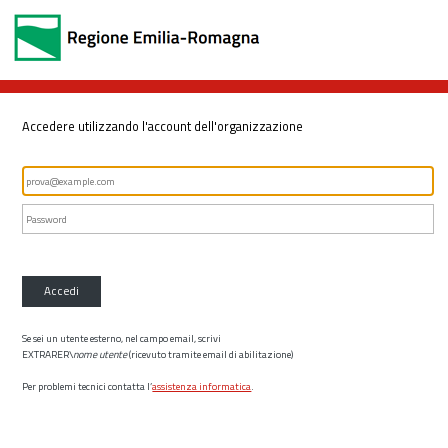
Accedere utilizzando l'account dell'organizzazione
Accedi
Se sei un utente esterno, nel campo email, scrivi
EXTRARER\
nome utente
(ricevuto tramite email di abilitazione)
Per problemi tecnici contatta l’
assistenza informatica
.