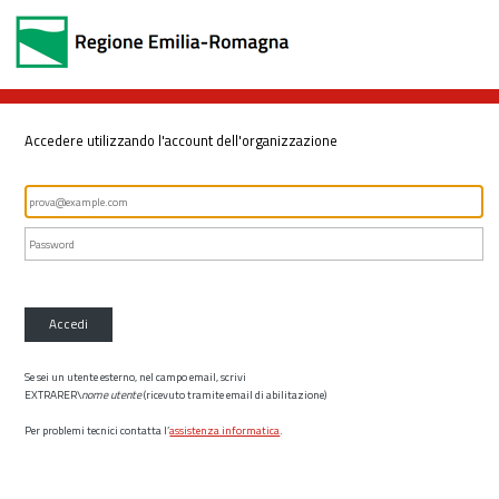
Accedere utilizzando l'account dell'organizzazione
Accedi
Se sei un utente esterno, nel campo email, scrivi
EXTRARER\
nome utente
(ricevuto tramite email di abilitazione)
Per problemi tecnici contatta l’
assistenza informatica
.