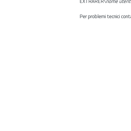
EXTRARER\
nome utent
Per problemi tecnici cont