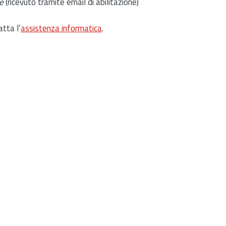
e
(ricevuto tramite email di abilitazione)
atta l’
assistenza informatica
.