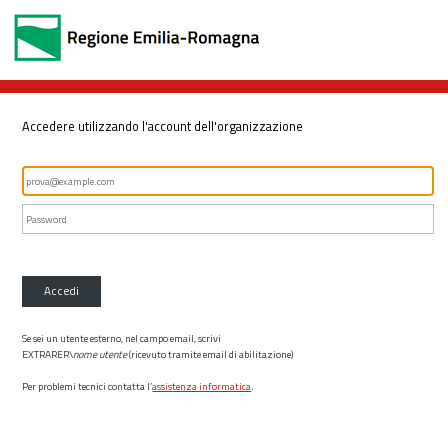
Accedere utilizzando l'account dell'organizzazione
Accedi
Se sei un utente esterno, nel campo email, scrivi
EXTRARER\
nome utente
(ricevuto tramite email di abilitazione)
Per problemi tecnici contatta l’
assistenza informatica
.