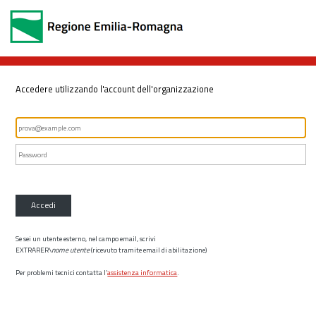
Accedere utilizzando l'account dell'organizzazione
Accedi
Se sei un utente esterno, nel campo email, scrivi
EXTRARER\
nome utente
(ricevuto tramite email di abilitazione)
Per problemi tecnici contatta l’
assistenza informatica
.