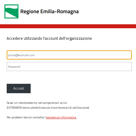
Accedere utilizzando l'account dell'organizzazione
Accedi
Se sei un utente esterno, nel campo email, scrivi
EXTRARER\
nome utente
(ricevuto tramite email di abilitazione)
Per problemi tecnici contatta l’
assistenza informatica
.