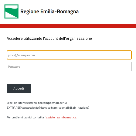
Accedere utilizzando l'account dell'organizzazione
Accedi
Se sei un utente esterno, nel campo email, scrivi
EXTRARER\
nome utente
(ricevuto tramite email di abilitazione)
Per problemi tecnici contatta l’
assistenza informatica
.