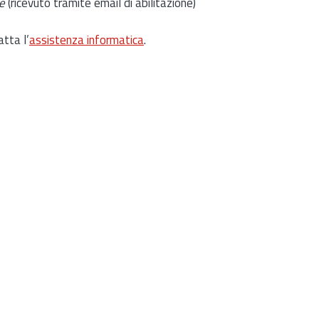
e
(ricevuto tramite email di abilitazione)
atta l’
assistenza informatica
.