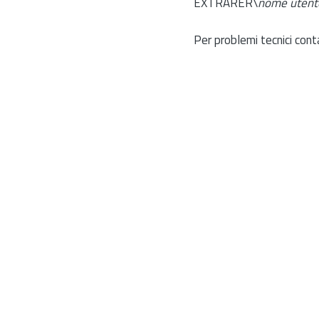
EXTRARER\
nome utent
Per problemi tecnici cont