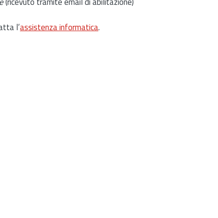
e
(ricevuto tramite email di abilitazione)
atta l’
assistenza informatica
.