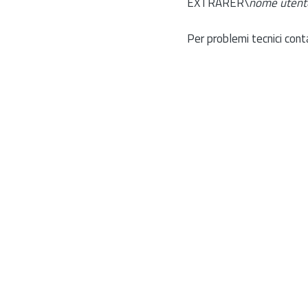
EXTRARER\
nome utent
Per problemi tecnici cont