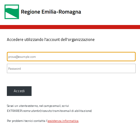
Accedere utilizzando l'account dell'organizzazione
Accedi
Se sei un utente esterno, nel campo email, scrivi
EXTRARER\
nome utente
(ricevuto tramite email di abilitazione)
Per problemi tecnici contatta l’
assistenza informatica
.