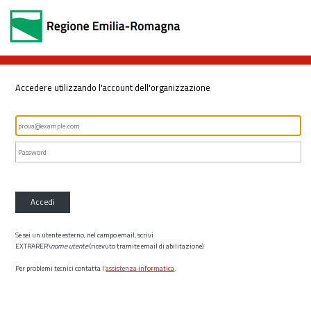
Accedere utilizzando l'account dell'organizzazione
Accedi
Se sei un utente esterno, nel campo email, scrivi
EXTRARER\
nome utente
(ricevuto tramite email di abilitazione)
Per problemi tecnici contatta l’
assistenza informatica
.