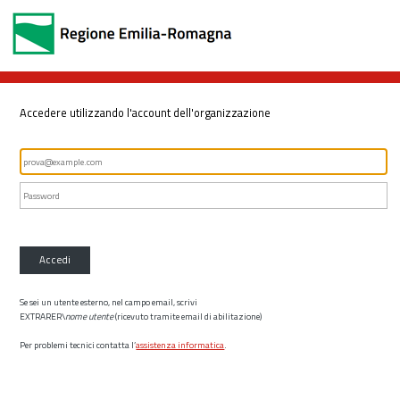
Accedere utilizzando l'account dell'organizzazione
Accedi
Se sei un utente esterno, nel campo email, scrivi
EXTRARER\
nome utente
(ricevuto tramite email di abilitazione)
Per problemi tecnici contatta l’
assistenza informatica
.