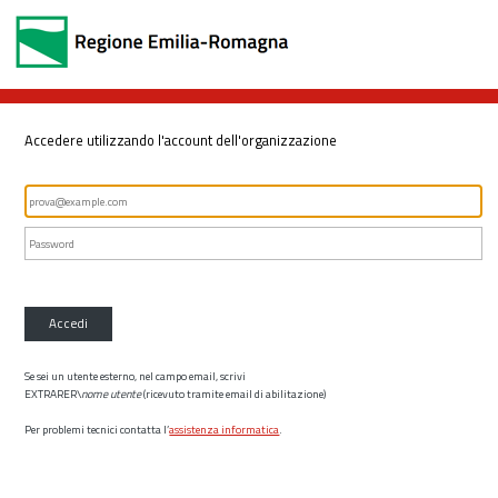
Accedere utilizzando l'account dell'organizzazione
Accedi
Se sei un utente esterno, nel campo email, scrivi
EXTRARER\
nome utente
(ricevuto tramite email di abilitazione)
Per problemi tecnici contatta l’
assistenza informatica
.