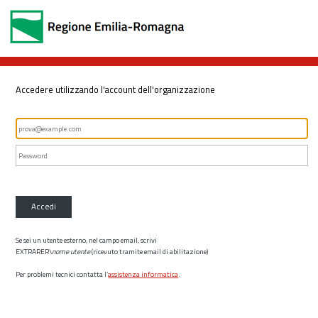
Accedere utilizzando l'account dell'organizzazione
Accedi
Se sei un utente esterno, nel campo email, scrivi
EXTRARER\
nome utente
(ricevuto tramite email di abilitazione)
Per problemi tecnici contatta l’
assistenza informatica
.