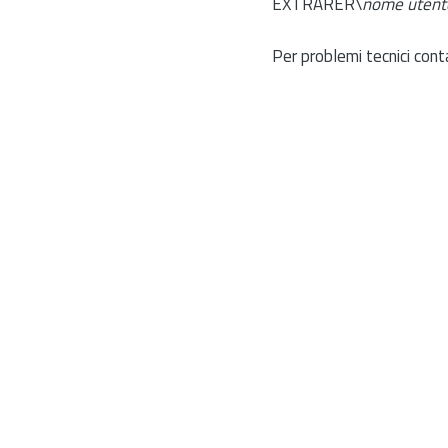
EXTRARER\
nome utent
Per problemi tecnici cont