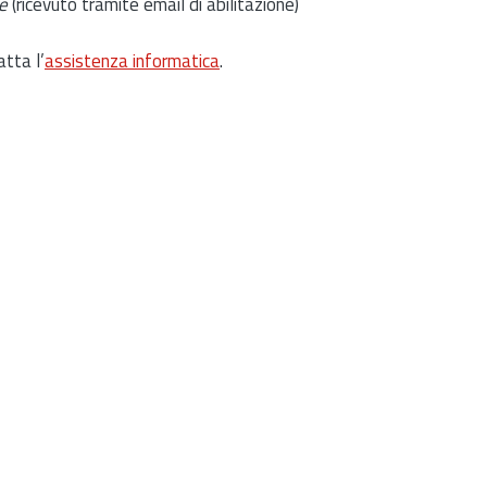
e
(ricevuto tramite email di abilitazione)
atta l’
assistenza informatica
.