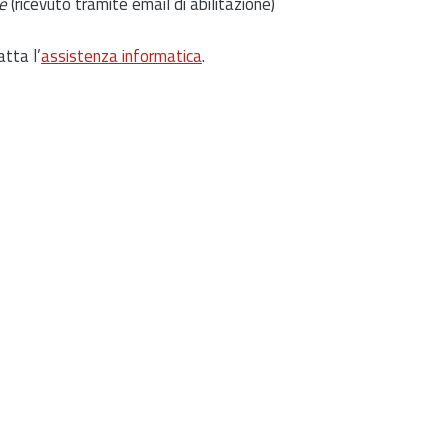
e
(ricevuto tramite email di abilitazione)
atta l’
assistenza informatica
.