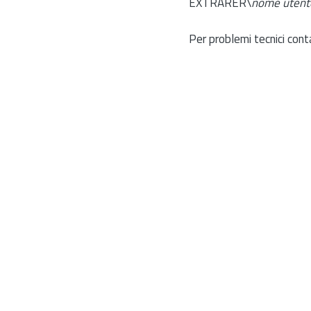
EXTRARER\
nome utent
Per problemi tecnici cont