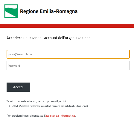
Accedere utilizzando l'account dell'organizzazione
Accedi
Se sei un utente esterno, nel campo email, scrivi
EXTRARER\
nome utente
(ricevuto tramite email di abilitazione)
Per problemi tecnici contatta l’
assistenza informatica
.