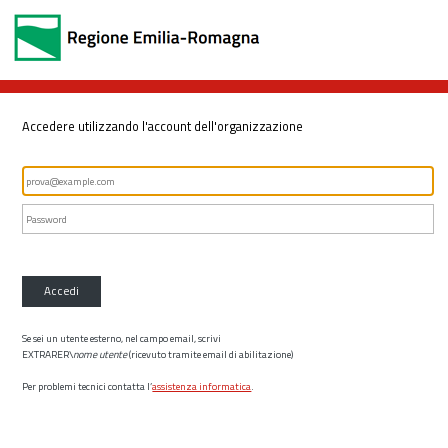
Accedere utilizzando l'account dell'organizzazione
Accedi
Se sei un utente esterno, nel campo email, scrivi
EXTRARER\
nome utente
(ricevuto tramite email di abilitazione)
Per problemi tecnici contatta l’
assistenza informatica
.