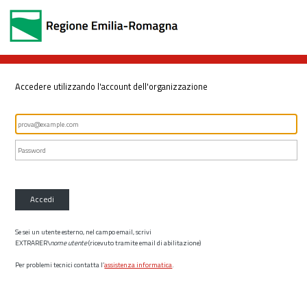
Accedere utilizzando l'account dell'organizzazione
Accedi
Se sei un utente esterno, nel campo email, scrivi
EXTRARER\
nome utente
(ricevuto tramite email di abilitazione)
Per problemi tecnici contatta l’
assistenza informatica
.