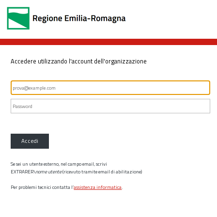
Accedere utilizzando l'account dell'organizzazione
Accedi
Se sei un utente esterno, nel campo email, scrivi
EXTRARER\
nome utente
(ricevuto tramite email di abilitazione)
Per problemi tecnici contatta l’
assistenza informatica
.