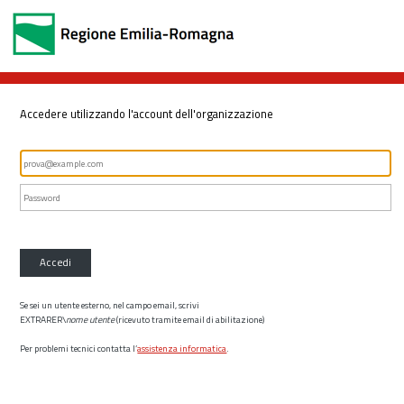
Accedere utilizzando l'account dell'organizzazione
Accedi
Se sei un utente esterno, nel campo email, scrivi
EXTRARER\
nome utente
(ricevuto tramite email di abilitazione)
Per problemi tecnici contatta l’
assistenza informatica
.